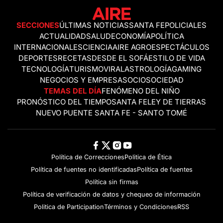
SECCIONES
ÚLTIMAS NOTICIAS
SANTA FE
POLICIALES
ACTUALIDAD
SALUD
ECONOMÍA
POLÍTICA
INTERNACIONALES
CIENCIA
AIRE AGRO
ESPECTÁCULOS
DEPORTES
RECETAS
DESDE EL SOFÁ
ESTILO DE VIDA
TECNOLOGÍA
TURISMO
VIRAL
ASTROLOGÍA
GAMING
NEGOCIOS Y EMPRESAS
OCIO
SOCIEDAD
TEMAS DEL DÍA
FENÓMENO DEL NIÑO
PRONÓSTICO DEL TIEMPO
SANTA FE
LEY DE TIERRAS
NUEVO PUENTE SANTA FE - SANTO TOMÉ
Política de Correcciones
Politica de Ética
Política de fuentes no identificadas
Política de fuentes
Política sin firmas
Política de verificación de datos y chequeo de información
Politica de Participation
Términos y Condiciones
RSS