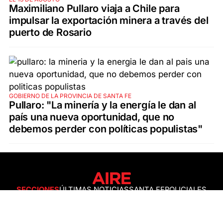
Maximiliano Pullaro viaja a Chile para
impulsar la exportación minera a través del
puerto de Rosario
GOBIERNO DE LA PROVINCIA DE SANTA FE
Pullaro: "La minería y la energía le dan al
país una nueva oportunidad, que no
debemos perder con políticas populistas"
SECCIONES
ÚLTIMAS NOTICIAS
SANTA FE
POLICIALES
ACTUALIDAD
SALUD
ECONOMÍA
POLÍTICA
INTERNACIONALES
CIENCIA
AIRE AGRO
ESPECTÁCULOS
DEPORTES
RECETAS
DESDE EL SOFÁ
ESTILO DE VIDA