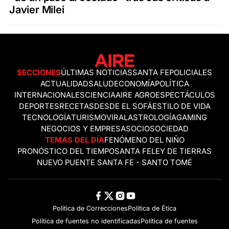
Javier Milei
SECCIONES
ÚLTIMAS NOTICIAS
SANTA FE
POLICIALES
ACTUALIDAD
SALUD
ECONOMÍA
POLÍTICA
INTERNACIONALES
CIENCIA
AIRE AGRO
ESPECTÁCULOS
DEPORTES
RECETAS
DESDE EL SOFÁ
ESTILO DE VIDA
TECNOLOGÍA
TURISMO
VIRAL
ASTROLOGÍA
GAMING
NEGOCIOS Y EMPRESAS
OCIO
SOCIEDAD
TEMAS DEL DÍA
FENÓMENO DEL NIÑO
PRONÓSTICO DEL TIEMPO
SANTA FE
LEY DE TIERRAS
NUEVO PUENTE SANTA FE - SANTO TOMÉ
Política de Correcciones
Politica de Ética
Política de fuentes no identificadas
Política de fuentes