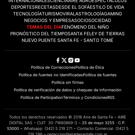
INTERNACIONALES
CIENCIA
AIRE AGRO
ESPECTÁCULOS
DEPORTES
RECETAS
DESDE EL SOFÁ
ESTILO DE VIDA
TECNOLOGÍA
TURISMO
VIRAL
ASTROLOGÍA
GAMING
NEGOCIOS Y EMPRESAS
OCIO
SOCIEDAD
TEMAS DEL DÍA
FENÓMENO DEL NIÑO
PRONÓSTICO DEL TIEMPO
SANTA FE
LEY DE TIERRAS
NUEVO PUENTE SANTA FE - SANTO TOMÉ
Política de Correcciones
Politica de Ética
Política de fuentes no identificadas
Política de fuentes
Política sin firmas
Política de verificación de datos y chequeo de información
Politica de Participation
Términos y Condiciones
RSS
Todos los derechos reservados © 2018 Aire de Santa Fe ~ AIRE
DIGITAL SAS ~ CUIT 30-71660869-3 ~
25 de mayo 3255 · C.P.
S3000 ~
Whatsapp:
(342) 5 219 271
~ Contacto Comercial:
(342) 5
219 286
~
redaccion@airedesantafe.com.ar