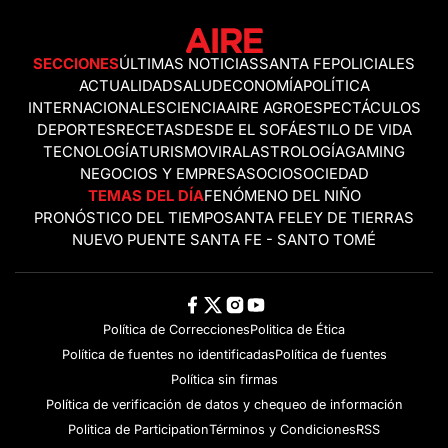
SECCIONES
ÚLTIMAS NOTICIAS
SANTA FE
POLICIALES
ACTUALIDAD
SALUD
ECONOMÍA
POLÍTICA
INTERNACIONALES
CIENCIA
AIRE AGRO
ESPECTÁCULOS
DEPORTES
RECETAS
DESDE EL SOFÁ
ESTILO DE VIDA
TECNOLOGÍA
TURISMO
VIRAL
ASTROLOGÍA
GAMING
NEGOCIOS Y EMPRESAS
OCIO
SOCIEDAD
TEMAS DEL DÍA
FENÓMENO DEL NIÑO
PRONÓSTICO DEL TIEMPO
SANTA FE
LEY DE TIERRAS
NUEVO PUENTE SANTA FE - SANTO TOMÉ
Política de Correcciones
Politica de Ética
Política de fuentes no identificadas
Política de fuentes
Política sin firmas
Política de verificación de datos y chequeo de información
Politica de Participation
Términos y Condiciones
RSS