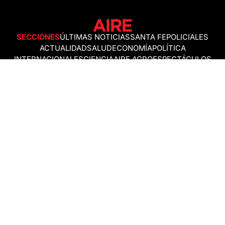
SECCIONES
ÚLTIMAS NOTICIAS
SANTA FE
POLICIALES
ACTUALIDAD
SALUD
ECONOMÍA
POLÍTICA
INTERNACIONALES
CIENCIA
AIRE AGRO
ESPECTÁCULOS
DEPORTES
RECETAS
DESDE EL SOFÁ
ESTILO DE VIDA
TECNOLOGÍA
TURISMO
VIRAL
ASTROLOGÍA
GAMING
NEGOCIOS Y EMPRESAS
OCIO
SOCIEDAD
TEMAS DEL DÍA
FENÓMENO DEL NIÑO
PRONÓSTICO DEL TIEMPO
SANTA FE
LEY DE TIERRAS
NUEVO PUENTE SANTA FE - SANTO TOMÉ
Política de Correcciones
Politica de Ética
Política de fuentes no identificadas
Política de fuentes
Política sin firmas
Política de verificación de datos y chequeo de información
Politica de Participation
Términos y Condiciones
RSS