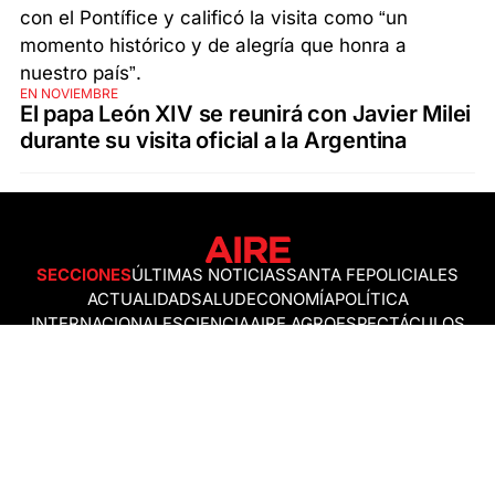
EN NOVIEMBRE
El papa León XIV se reunirá con Javier Milei
durante su visita oficial a la Argentina
SECCIONES
ÚLTIMAS NOTICIAS
SANTA FE
POLICIALES
ACTUALIDAD
SALUD
ECONOMÍA
POLÍTICA
INTERNACIONALES
CIENCIA
AIRE AGRO
ESPECTÁCULOS
DEPORTES
RECETAS
DESDE EL SOFÁ
ESTILO DE VIDA
TECNOLOGÍA
TURISMO
VIRAL
ASTROLOGÍA
GAMING
NEGOCIOS Y EMPRESAS
OCIO
SOCIEDAD
TEMAS DEL DÍA
FENÓMENO DEL NIÑO
PRONÓSTICO DEL TIEMPO
SANTA FE
LEY DE TIERRAS
NUEVO PUENTE SANTA FE - SANTO TOMÉ