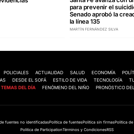
Santa Fe avanza con u
evidencias"
para prevenir el suicidi
Senado aprobó la crea
la línea 135
MARTÍN FERNÁNDEZ SILVA
POLICIALES
ACTUALIDAD
SALUD
ECONOMÍA
POLÍ
AS
DESDE EL SOFÁ
ESTILO DE VIDA
TECNOLOGÍA
T
TEMAS DEL DÍA
FENÓMENO DEL NIÑO
PRONÓSTICO DEL
 de fuentes no identificadas
Política de fuentes
Política sin firmas
Política d
Politica de Participation
Términos y Condiciones
RSS