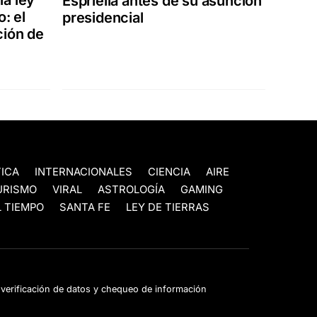
na ley
Espriella antes de su asunción
o: el
presidencial
ción de
TICA
INTERNACIONALES
CIENCIA
AIRE
URISMO
VIRAL
ASTROLOGÍA
GAMING
 TIEMPO
SANTA FE
LEY DE TIERRAS
e verificación de datos y chequeo de información