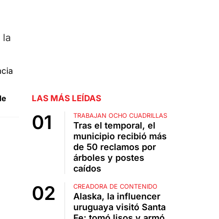
 la
de
LAS MÁS LEÍDAS
TRABAJAN OCHO CUADRILLAS
Tras el temporal, el
municipio recibió más
de 50 reclamos por
árboles y postes
caídos
CREADORA DE CONTENIDO
Alaska, la influencer
uruguaya visitó Santa
Fe: tomó lisos y armó