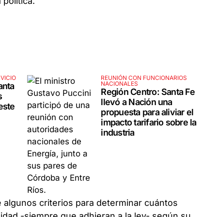
política.
VICIO
REUNIÓN CON FUNCIONARIOS
NACIONALES
anta
Región Centro: Santa Fe
s
llevó a Nación una
este
propuesta para aliviar el
impacto tarifario sobre la
industria
e algunos criterios para determinar cuántos
dad -siempre que adhieran a la ley- según su