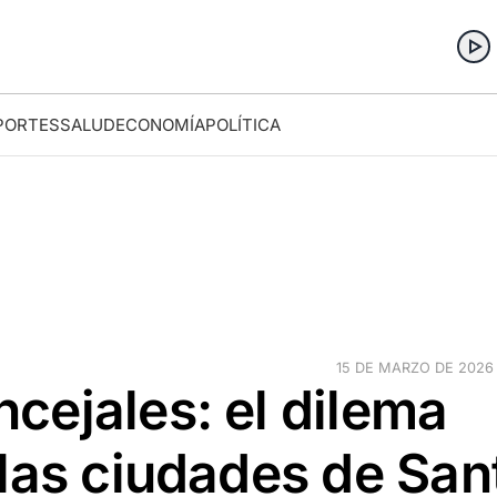
PORTES
SALUD
ECONOMÍA
POLÍTICA
15 DE MARZO DE 2026 ·
cejales: el dilema
las ciudades de San