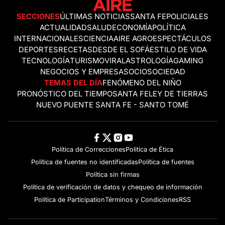
SECCIONES
ÚLTIMAS NOTICIAS
SANTA FE
POLICIALES
ACTUALIDAD
SALUD
ECONOMÍA
POLÍTICA
INTERNACIONALES
CIENCIA
AIRE AGRO
ESPECTÁCULOS
DEPORTES
RECETAS
DESDE EL SOFÁ
ESTILO DE VIDA
TECNOLOGÍA
TURISMO
VIRAL
ASTROLOGÍA
GAMING
NEGOCIOS Y EMPRESAS
OCIO
SOCIEDAD
TEMAS DEL DÍA
FENÓMENO DEL NIÑO
PRONÓSTICO DEL TIEMPO
SANTA FE
LEY DE TIERRAS
NUEVO PUENTE SANTA FE - SANTO TOMÉ
Política de Correcciones
Politica de Ética
Política de fuentes no identificadas
Política de fuentes
Política sin firmas
Política de verificación de datos y chequeo de información
Politica de Participation
Términos y Condiciones
RSS