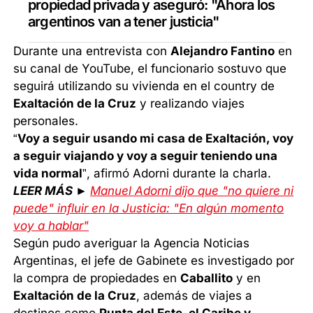
propiedad privada y aseguró: "Ahora los
argentinos van a tener justicia"
Durante una entrevista con
Alejandro Fantino
en
su canal de YouTube, el funcionario sostuvo que
seguirá utilizando su vivienda en el country de
Exaltación de la Cruz
y realizando viajes
personales.
“
Voy a seguir usando mi casa de Exaltación, voy
a seguir viajando y voy a seguir teniendo una
vida normal
”, afirmó Adorni durante la charla.
LEER MÁS ►
Manuel Adorni dijo que "no quiere ni
puede" influir en la Justicia: "En algún momento
voy a hablar"
Según pudo averiguar la Agencia Noticias
Argentinas, el jefe de Gabinete es investigado por
la compra de propiedades en
Caballito
y en
Exaltación de la Cruz
, además de viajes a
destinos como
Punta del Este, el Caribe y