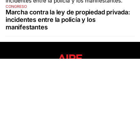
CONGRESO
Marcha contra la ley de propiedad privada:
incidentes entre la policía y los
manifestantes
SECCIONES
ÚLTIMAS NOTICIAS
SANTA FE
POLICIALES
ACTUALIDAD
SALUD
ECONOMÍA
POLÍTICA
INTERNACIONALES
CIENCIA
AIRE AGRO
ESPECTÁCULOS
DEPORTES
RECETAS
DESDE EL SOFÁ
ESTILO DE VIDA
TECNOLOGÍA
TURISMO
VIRAL
ASTROLOGÍA
GAMING
NEGOCIOS Y EMPRESAS
OCIO
SOCIEDAD
TEMAS DEL DÍA
FENÓMENO DEL NIÑO
PRONÓSTICO DEL TIEMPO
SANTA FE
LEY DE TIERRAS
NUEVO PUENTE SANTA FE - SANTO TOMÉ