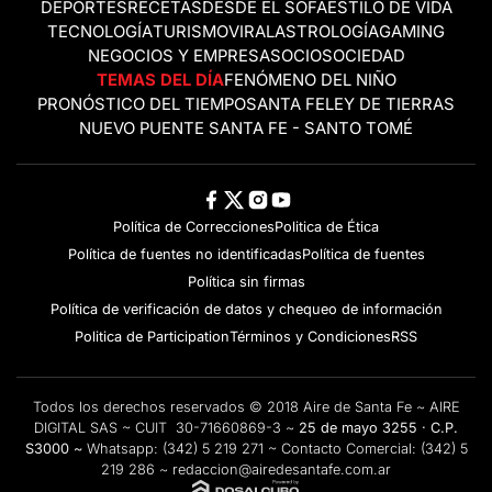
DEPORTES
RECETAS
DESDE EL SOFÁ
ESTILO DE VIDA
TECNOLOGÍA
TURISMO
VIRAL
ASTROLOGÍA
GAMING
NEGOCIOS Y EMPRESAS
OCIO
SOCIEDAD
TEMAS DEL DÍA
FENÓMENO DEL NIÑO
PRONÓSTICO DEL TIEMPO
SANTA FE
LEY DE TIERRAS
NUEVO PUENTE SANTA FE - SANTO TOMÉ
Política de Correcciones
Politica de Ética
Política de fuentes no identificadas
Política de fuentes
Política sin firmas
Política de verificación de datos y chequeo de información
Politica de Participation
Términos y Condiciones
RSS
Todos los derechos reservados © 2018 Aire de Santa Fe ~ AIRE
DIGITAL SAS ~ CUIT 30-71660869-3 ~
25 de mayo 3255 · C.P.
S3000 ~
Whatsapp:
(342) 5 219 271
~ Contacto Comercial:
(342) 5
219 286
~
redaccion@airedesantafe.com.ar