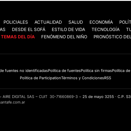
POLICIALES
ACTUALIDAD
SALUD
ECONOMÍA
POLÍ
AS
DESDE EL SOFÁ
ESTILO DE VIDA
TECNOLOGÍA
T
TEMAS DEL DÍA
FENÓMENO DEL NIÑO
PRONÓSTICO DEL
 de fuentes no identificadas
Política de fuentes
Política sin firmas
Política d
Politica de Participation
Términos y Condiciones
RSS
e ~ AIRE DIGITAL SAS ~ CUIT 30-71660869-3 ~
25 de mayo 3255 · C.P. S
antafe.com.ar