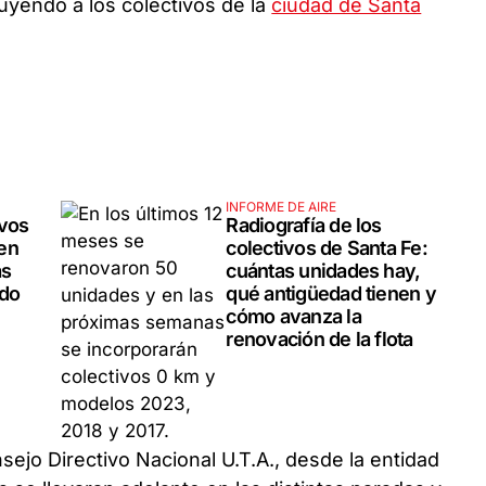
cluyendo a los colectivos de la
ciudad de Santa
INFORME DE AIRE
ivos
Radiografía de los
en
colectivos de Santa Fe:
as
cuántas unidades hay,
ido
qué antigüedad tienen y
cómo avanza la
renovación de la flota
ejo Directivo Nacional U.T.A., desde la entidad