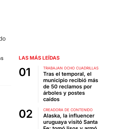
rdo
LAS MÁS LEÍDAS
TRABAJAN OCHO CUADRILLAS
Tras el temporal, el
municipio recibió más
de 50 reclamos por
árboles y postes
caídos
CREADORA DE CONTENIDO
Alaska, la influencer
uruguaya visitó Santa
Fe: tomó lisos y armó