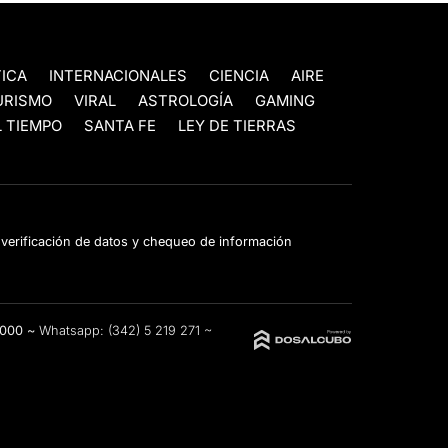
TICA
INTERNACIONALES
CIENCIA
AIRE
URISMO
VIRAL
ASTROLOGÍA
GAMING
 TIEMPO
SANTA FE
LEY DE TIERRAS
e verificación de datos y chequeo de información
3000 ~
Whatsapp:
(342) 5 219 271
~