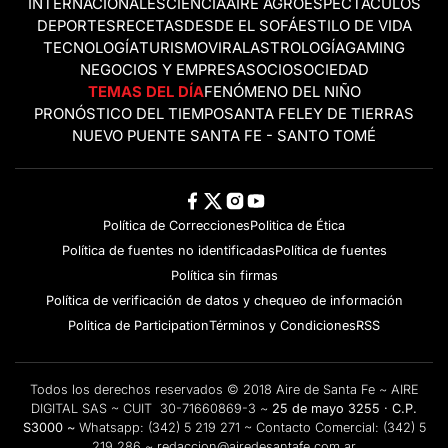
INTERNACIONALES
CIENCIA
AIRE AGRO
ESPECTÁCULOS
DEPORTES
RECETAS
DESDE EL SOFÁ
ESTILO DE VIDA
TECNOLOGÍA
TURISMO
VIRAL
ASTROLOGÍA
GAMING
NEGOCIOS Y EMPRESAS
OCIO
SOCIEDAD
TEMAS DEL DÍA
FENÓMENO DEL NIÑO
PRONÓSTICO DEL TIEMPO
SANTA FE
LEY DE TIERRAS
NUEVO PUENTE SANTA FE - SANTO TOMÉ
Política de Correcciones
Politica de Ética
Política de fuentes no identificadas
Política de fuentes
Política sin firmas
Política de verificación de datos y chequeo de información
Politica de Participation
Términos y Condiciones
RSS
Todos los derechos reservados © 2018 Aire de Santa Fe ~ AIRE
DIGITAL SAS ~ CUIT 30-71660869-3 ~
25 de mayo 3255 · C.P.
S3000 ~
Whatsapp:
(342) 5 219 271
~ Contacto Comercial:
(342) 5
219 286
~
redaccion@airedesantafe.com.ar