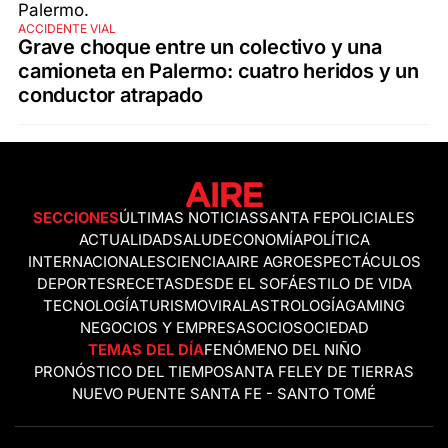
ACCIDENTE VIAL
Grave choque entre un colectivo y una
camioneta en Palermo: cuatro heridos y un
conductor atrapado
SECCIONES
ÚLTIMAS NOTICIAS
SANTA FE
POLICIALES
ACTUALIDAD
SALUD
ECONOMÍA
POLÍTICA
INTERNACIONALES
CIENCIA
AIRE AGRO
ESPECTÁCULOS
DEPORTES
RECETAS
DESDE EL SOFÁ
ESTILO DE VIDA
TECNOLOGÍA
TURISMO
VIRAL
ASTROLOGÍA
GAMING
NEGOCIOS Y EMPRESAS
OCIO
SOCIEDAD
TEMAS DEL DÍA
FENÓMENO DEL NIÑO
PRONÓSTICO DEL TIEMPO
SANTA FE
LEY DE TIERRAS
NUEVO PUENTE SANTA FE - SANTO TOMÉ