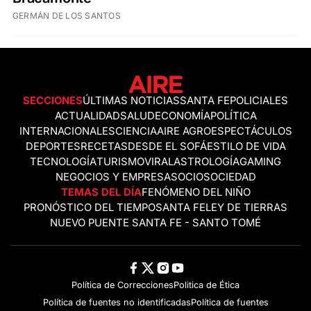
GERMÁN DE LOS SANTOS
SECCIONES
ÚLTIMAS NOTICIAS
SANTA FE
POLICIALES
ACTUALIDAD
SALUD
ECONOMÍA
POLÍTICA
INTERNACIONALES
CIENCIA
AIRE AGRO
ESPECTÁCULOS
DEPORTES
RECETAS
DESDE EL SOFÁ
ESTILO DE VIDA
TECNOLOGÍA
TURISMO
VIRAL
ASTROLOGÍA
GAMING
NEGOCIOS Y EMPRESAS
OCIO
SOCIEDAD
TEMAS DEL DÍA
FENÓMENO DEL NIÑO
PRONÓSTICO DEL TIEMPO
SANTA FE
LEY DE TIERRAS
NUEVO PUENTE SANTA FE - SANTO TOMÉ
Política de Correcciones
Politica de Ética
Política de fuentes no identificadas
Política de fuentes