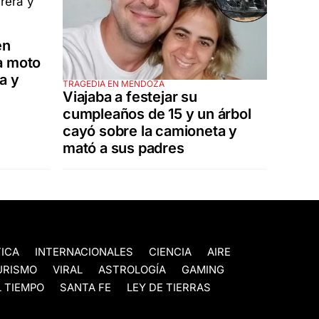
en
a moto
a y
TRAGEDIA EN MENDOZA
Viajaba a festejar su
cumpleaños de 15 y un árbol
cayó sobre la camioneta y
mató a sus padres
TICA
INTERNACIONALES
CIENCIA
AIRE
URISMO
VIRAL
ASTROLOGÍA
GAMING
 TIEMPO
SANTA FE
LEY DE TIERRAS