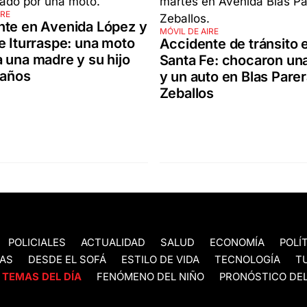
IRE
nte en Avenida López y
MÓVIL DE AIRE
e Iturraspe: una moto
Accidente de tránsito 
 una madre y su hijo
Santa Fe: chocaron un
 años
y un auto en Blas Parer
Zeballos
POLICIALES
ACTUALIDAD
SALUD
ECONOMÍA
POLÍ
AS
DESDE EL SOFÁ
ESTILO DE VIDA
TECNOLOGÍA
T
TEMAS DEL DÍA
FENÓMENO DEL NIÑO
PRONÓSTICO DEL