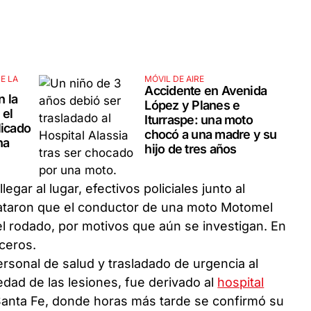
E LA
MÓVIL DE AIRE
Accidente en Avenida
n la
López y Planes e
 el
Iturraspe: una moto
licado
chocó a una madre y su
na
hijo de tres años
legar al lugar, efectivos policiales junto al
ataron que el conductor de una moto Motomel
 del rodado, por motivos que aún se investigan. En
rceros.
personal de salud y trasladado de urgencia al
dad de las lesiones, fue derivado al
hospital
Santa Fe, donde horas más tarde se confirmó su