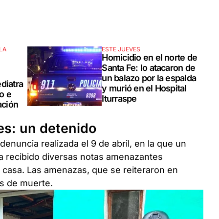
LA
ESTE JUEVES
Homicidio en el norte de
Santa Fe: lo atacaron de
un balazo por la espalda
diatra
y murió en el Hospital
o e
Iturraspe
ación
es: un detenido
enuncia realizada el 9 de abril, en la que un
ía recibido diversas notas amenazantes
u casa. Las amenazas, que se reiteraron en
as de muerte.