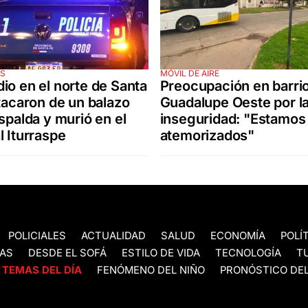
ES
MÓVIL DE AIRE
io en el norte de Santa
Preocupación en barri
atacaron de un balazo
Guadalupe Oeste por l
espalda y murió en el
inseguridad: "Estamos
l Iturraspe
atemorizados"
POLICIALES
ACTUALIDAD
SALUD
ECONOMÍA
POLÍ
AS
DESDE EL SOFÁ
ESTILO DE VIDA
TECNOLOGÍA
T
TEMAS DEL DÍA
FENÓMENO DEL NIÑO
PRONÓSTICO DEL