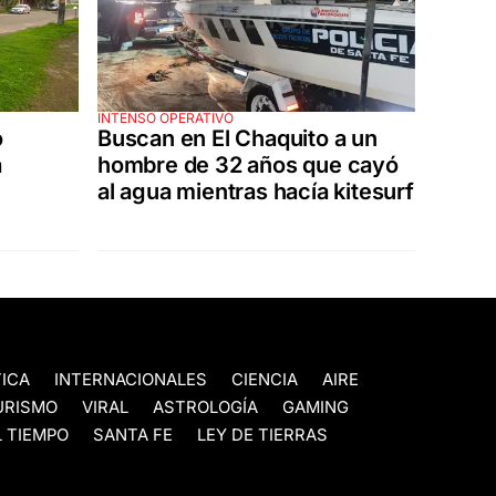
INTENSO OPERATIVO
o
Buscan en El Chaquito a un
a
hombre de 32 años que cayó
al agua mientras hacía kitesurf
TICA
INTERNACIONALES
CIENCIA
AIRE
URISMO
VIRAL
ASTROLOGÍA
GAMING
 TIEMPO
SANTA FE
LEY DE TIERRAS