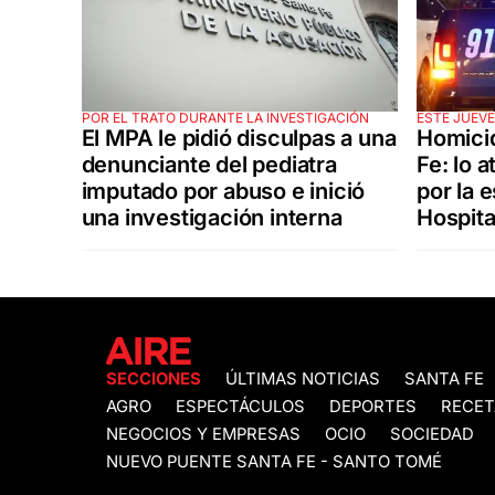
POR EL TRATO DURANTE LA INVESTIGACIÓN
ESTE JUEV
El MPA le pidió disculpas a una
Homicid
denunciante del pediatra
Fe: lo 
imputado por abuso e inició
por la 
una investigación interna
Hospita
SECCIONES
ÚLTIMAS NOTICIAS
SANTA FE
AGRO
ESPECTÁCULOS
DEPORTES
RECET
NEGOCIOS Y EMPRESAS
OCIO
SOCIEDAD
NUEVO PUENTE SANTA FE - SANTO TOMÉ