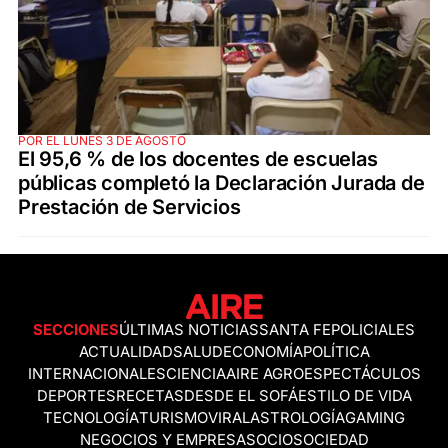
POR EL LUNES 3 DE AGOSTO
El 95,6 % de los docentes de escuelas
públicas completó la Declaración Jurada de
Prestación de Servicios
SECCIONES
ÚLTIMAS NOTICIAS
SANTA FE
POLICIALES
ACTUALIDAD
SALUD
ECONOMÍA
POLÍTICA
INTERNACIONALES
CIENCIA
AIRE AGRO
ESPECTÁCULOS
DEPORTES
RECETAS
DESDE EL SOFÁ
ESTILO DE VIDA
TECNOLOGÍA
TURISMO
VIRAL
ASTROLOGÍA
GAMING
NEGOCIOS Y EMPRESAS
OCIO
SOCIEDAD