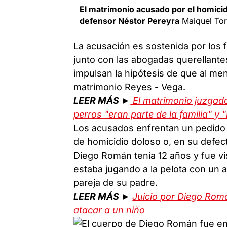
El matrimonio acusado por el homici
defensor Néstor Pereyra
Maiquel Torc
La acusación es sostenida por los 
junto con las abogadas querellante
impulsan la hipótesis de que al me
matrimonio Reyes - Vega.
LEER MÁS ►
El matrimonio juzgad
perros "eran parte de la familia" y 
Los acusados enfrentan un pedido d
de homicidio doloso o, en su defec
Diego Román tenía 12 años y fue vis
estaba jugando a la pelota con un a
pareja de su padre.
LEER MÁS ►
Juicio por Diego Romá
atacar a un niño