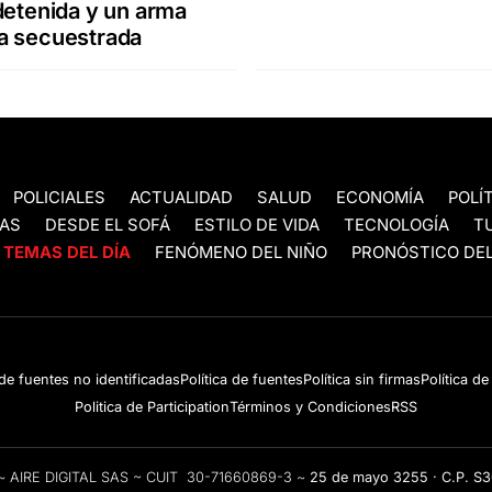
detenida y un arma
a secuestrada
POLICIALES
ACTUALIDAD
SALUD
ECONOMÍA
POLÍ
AS
DESDE EL SOFÁ
ESTILO DE VIDA
TECNOLOGÍA
T
TEMAS DEL DÍA
FENÓMENO DEL NIÑO
PRONÓSTICO DEL
 de fuentes no identificadas
Política de fuentes
Política sin firmas
Política d
Politica de Participation
Términos y Condiciones
RSS
e ~ AIRE DIGITAL SAS ~ CUIT 30-71660869-3 ~
25 de mayo 3255 · C.P. S