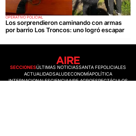
OPERATIVO POLICIAL
Los sorprendieron caminando con armas
por barrio Los Troncos: uno logró escapar
SECCIONES
ÚLTIMAS NOTICIAS
SANTA FE
POLICIALES
ACTUALIDAD
SALUD
ECONOMÍA
POLÍTICA
INTERNACIONALES
CIENCIA
AIRE AGRO
ESPECTÁCULOS
DEPORTES
RECETAS
DESDE EL SOFÁ
ESTILO DE VIDA
TECNOLOGÍA
TURISMO
VIRAL
ASTROLOGÍA
GAMING
NEGOCIOS Y EMPRESAS
OCIO
SOCIEDAD
TEMAS DEL DÍA
FENÓMENO DEL NIÑO
PRONÓSTICO DEL TIEMPO
SANTA FE
LEY DE TIERRAS
NUEVO PUENTE SANTA FE - SANTO TOMÉ