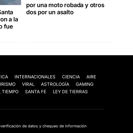
por una moto robada y otros
Santa
dos por un asalto
on a la
o fue
TICA
INTERNACIONALES
CIENCIA
AIRE
URISMO
VIRAL
ASTROLOGÍA
GAMING
 TIEMPO
SANTA FE
LEY DE TIERRAS
e verificación de datos y chequeo de información