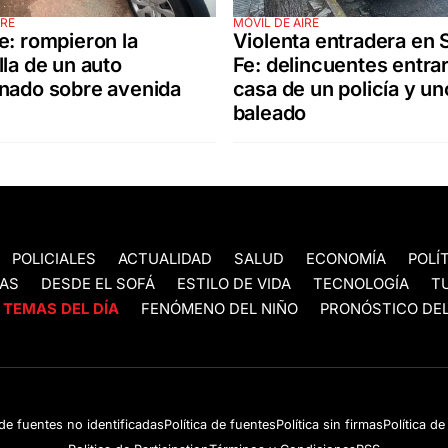
IRE
MÓVIL DE AIRE
e: rompieron la
Violenta entradera en 
lla de un auto
Fe: delincuentes entrar
nado sobre avenida
casa de un policía y un
baleado
POLICIALES
ACTUALIDAD
SALUD
ECONOMÍA
POLÍ
AS
DESDE EL SOFÁ
ESTILO DE VIDA
TECNOLOGÍA
T
TEMAS DEL DÍA
FENÓMENO DEL NIÑO
PRONÓSTICO DEL
 de fuentes no identificadas
Política de fuentes
Política sin firmas
Política d