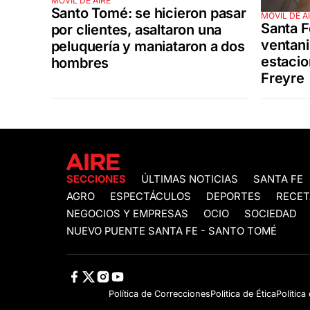
MÓVIL DE AIRE
Santo Tomé: se hicieron pasar
MÓVIL DE A
Santa F
por clientes, asaltaron una
ventani
peluquería y maniataron a dos
estacio
hombres
Freyre
SECCIONES
ÚLTIMAS NOTICIAS
SANTA FE
AGRO
ESPECTÁCULOS
DEPORTES
RECET
NEGOCIOS Y EMPRESAS
OCIO
SOCIEDAD
NUEVO PUENTE SANTA FE - SANTO TOMÉ
Política de Correcciones
Politica de Ética
Política