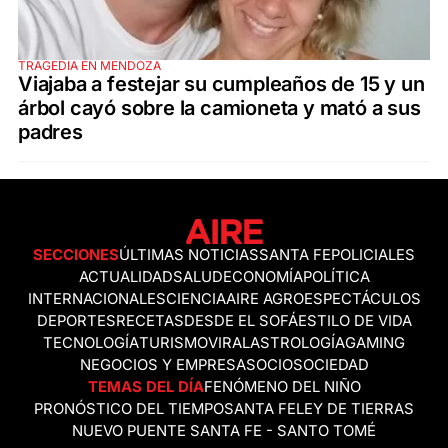
TRAGEDIA EN MENDOZA
Viajaba a festejar su cumpleaños de 15 y un
árbol cayó sobre la camioneta y mató a sus
padres
SECCIONES
ÚLTIMAS NOTICIAS
SANTA FE
POLICIALES
ACTUALIDAD
SALUD
ECONOMÍA
POLÍTICA
INTERNACIONALES
CIENCIA
AIRE AGRO
ESPECTÁCULOS
DEPORTES
RECETAS
DESDE EL SOFÁ
ESTILO DE VIDA
TECNOLOGÍA
TURISMO
VIRAL
ASTROLOGÍA
GAMING
NEGOCIOS Y EMPRESAS
OCIO
SOCIEDAD
TEMAS DEL DÍA
FENÓMENO DEL NIÑO
PRONÓSTICO DEL TIEMPO
SANTA FE
LEY DE TIERRAS
NUEVO PUENTE SANTA FE - SANTO TOMÉ