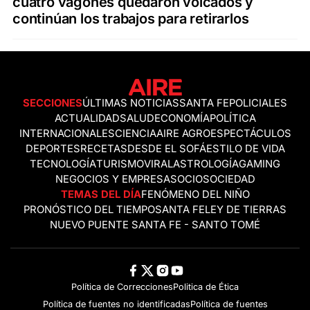
cuatro vagones quedaron volcados y
continúan los trabajos para retirarlos
SECCIONES
ÚLTIMAS NOTICIAS
SANTA FE
POLICIALES
ACTUALIDAD
SALUD
ECONOMÍA
POLÍTICA
INTERNACIONALES
CIENCIA
AIRE AGRO
ESPECTÁCULOS
DEPORTES
RECETAS
DESDE EL SOFÁ
ESTILO DE VIDA
TECNOLOGÍA
TURISMO
VIRAL
ASTROLOGÍA
GAMING
NEGOCIOS Y EMPRESAS
OCIO
SOCIEDAD
TEMAS DEL DÍA
FENÓMENO DEL NIÑO
PRONÓSTICO DEL TIEMPO
SANTA FE
LEY DE TIERRAS
NUEVO PUENTE SANTA FE - SANTO TOMÉ
Política de Correcciones
Politica de Ética
Política de fuentes no identificadas
Política de fuentes