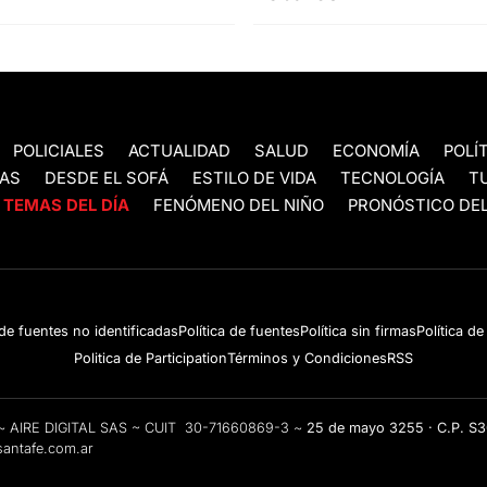
POLICIALES
ACTUALIDAD
SALUD
ECONOMÍA
POLÍ
AS
DESDE EL SOFÁ
ESTILO DE VIDA
TECNOLOGÍA
T
TEMAS DEL DÍA
FENÓMENO DEL NIÑO
PRONÓSTICO DEL
 de fuentes no identificadas
Política de fuentes
Política sin firmas
Política d
Politica de Participation
Términos y Condiciones
RSS
e ~ AIRE DIGITAL SAS ~ CUIT 30-71660869-3 ~
25 de mayo 3255 · C.P. S
antafe.com.ar