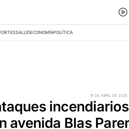
PORTES
SALUD
ECONOMÍA
POLÍTICA
16 DE ABRIL DE 2026 
ataques incendiarios
en avenida Blas Pare