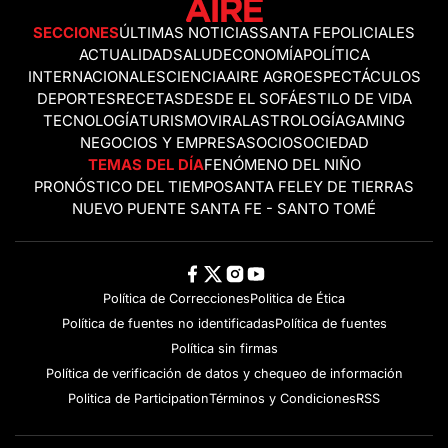
SECCIONES
ÚLTIMAS NOTICIAS
SANTA FE
POLICIALES
ACTUALIDAD
SALUD
ECONOMÍA
POLÍTICA
INTERNACIONALES
CIENCIA
AIRE AGRO
ESPECTÁCULOS
DEPORTES
RECETAS
DESDE EL SOFÁ
ESTILO DE VIDA
TECNOLOGÍA
TURISMO
VIRAL
ASTROLOGÍA
GAMING
NEGOCIOS Y EMPRESAS
OCIO
SOCIEDAD
TEMAS DEL DÍA
FENÓMENO DEL NIÑO
PRONÓSTICO DEL TIEMPO
SANTA FE
LEY DE TIERRAS
NUEVO PUENTE SANTA FE - SANTO TOMÉ
Política de Correcciones
Politica de Ética
Política de fuentes no identificadas
Política de fuentes
Política sin firmas
Política de verificación de datos y chequeo de información
Politica de Participation
Términos y Condiciones
RSS