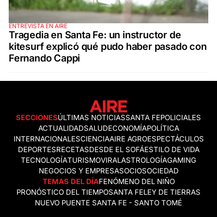
ENTREVISTA EN AIRE
Tragedia en Santa Fe: un instructor de
kitesurf explicó qué pudo haber pasado con
Fernando Cappi
SECCIONES
ÚLTIMAS NOTICIAS
SANTA FE
POLICIALES
ACTUALIDAD
SALUD
ECONOMÍA
POLÍTICA
INTERNACIONALES
CIENCIA
AIRE AGRO
ESPECTÁCULOS
DEPORTES
RECETAS
DESDE EL SOFÁ
ESTILO DE VIDA
TECNOLOGÍA
TURISMO
VIRAL
ASTROLOGÍA
GAMING
NEGOCIOS Y EMPRESAS
OCIO
SOCIEDAD
TEMAS DEL DÍA
FENÓMENO DEL NIÑO
PRONÓSTICO DEL TIEMPO
SANTA FE
LEY DE TIERRAS
NUEVO PUENTE SANTA FE - SANTO TOMÉ