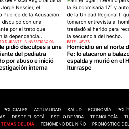
TO DURANTE LA INVESTIGACIÓN
ESTE JUEVES
le pidió disculpas a una
Homicidio en el norte 
ante del pediatra
Fe: lo atacaron a balazo
o por abuso e inició
espalda y murió en el H
estigación interna
Iturraspe
POLICIALES
ACTUALIDAD
SALUD
ECONOMÍA
POLÍ
AS
DESDE EL SOFÁ
ESTILO DE VIDA
TECNOLOGÍA
T
TEMAS DEL DÍA
FENÓMENO DEL NIÑO
PRONÓSTICO DEL