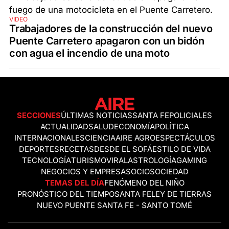
VIDEO
Trabajadores de la construcción del nuevo
Puente Carretero apagaron con un bidón
con agua el incendio de una moto
SECCIONES
ÚLTIMAS NOTICIAS
SANTA FE
POLICIALES
ACTUALIDAD
SALUD
ECONOMÍA
POLÍTICA
INTERNACIONALES
CIENCIA
AIRE AGRO
ESPECTÁCULOS
DEPORTES
RECETAS
DESDE EL SOFÁ
ESTILO DE VIDA
TECNOLOGÍA
TURISMO
VIRAL
ASTROLOGÍA
GAMING
NEGOCIOS Y EMPRESAS
OCIO
SOCIEDAD
TEMAS DEL DÍA
FENÓMENO DEL NIÑO
PRONÓSTICO DEL TIEMPO
SANTA FE
LEY DE TIERRAS
NUEVO PUENTE SANTA FE - SANTO TOMÉ