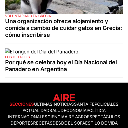
VOLUNTARIADO EN GRECIA
Una organización ofrece alojamiento y
comida a cambio de cuidar gatos en Grecia:
cómo inscribirse
LOS DETALLES
Por qué se celebra hoy el Día Nacional del
Panadero en Argentina
SECCIONES
ÚLTIMAS NOTICIAS
SANTA FE
POLICIALES
ACTUALIDAD
SALUD
ECONOMÍA
POLÍTICA
INTERNACIONALES
CIENCIA
AIRE AGRO
ESPECTÁCULOS
DEPORTES
RECETAS
DESDE EL SOFÁ
ESTILO DE VIDA