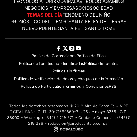
TECNOLOGÍA
TURISMO
VIRAL
ASTROLOGÍA
GAMING
NEGOCIOS Y EMPRESAS
OCIO
SOCIEDAD
TEMAS DEL DÍA
FENÓMENO DEL NIÑO
PRONÓSTICO DEL TIEMPO
SANTA FE
LEY DE TIERRAS
NUEVO PUENTE SANTA FE - SANTO TOMÉ
Política de Correcciones
Politica de Ética
Política de fuentes no identificadas
Política de fuentes
Política sin firmas
Política de verificación de datos y chequeo de información
Politica de Participation
Términos y Condiciones
RSS
Todos los derechos reservados © 2018 Aire de Santa Fe ~ AIRE
DIGITAL SAS ~ CUIT 30-71660869-3 ~
25 de mayo 3255 · C.P.
S3000 ~
Whatsapp:
(342) 5 219 271
~ Contacto Comercial:
(342) 5
219 286
~
redaccion@airedesantafe.com.ar