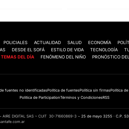
POLICIALES
ACTUALIDAD
SALUD
ECONOMÍA
POLÍ
AS
DESDE EL SOFÁ
ESTILO DE VIDA
TECNOLOGÍA
T
TEMAS DEL DÍA
FENÓMENO DEL NIÑO
PRONÓSTICO DEL
 de fuentes no identificadas
Política de fuentes
Política sin firmas
Política d
Politica de Participation
Términos y Condiciones
RSS
e ~ AIRE DIGITAL SAS ~ CUIT 30-71660869-3 ~
25 de mayo 3255 · C.P. S
antafe.com.ar