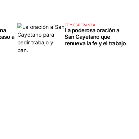
FE Y ESPERANZA
rma
La poderosa oración a
paso a
San Cayetano que
renueva la fe y el trabajo