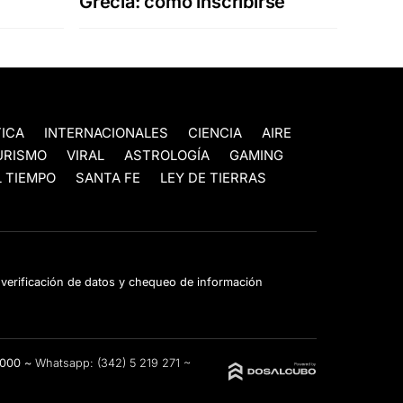
Grecia: cómo inscribirse
TICA
INTERNACIONALES
CIENCIA
AIRE
URISMO
VIRAL
ASTROLOGÍA
GAMING
 TIEMPO
SANTA FE
LEY DE TIERRAS
e verificación de datos y chequeo de información
3000 ~
Whatsapp:
(342) 5 219 271
~