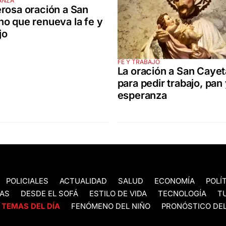
ANZA
rosa oración a San
o que renueva la fe y
jo
FE Y TRABAJO
La oración a San Caye
para pedir trabajo, pan
esperanza
POLICIALES
ACTUALIDAD
SALUD
ECONOMÍA
POLÍ
AS
DESDE EL SOFÁ
ESTILO DE VIDA
TECNOLOGÍA
T
TEMAS DEL DÍA
FENÓMENO DEL NIÑO
PRONÓSTICO DEL