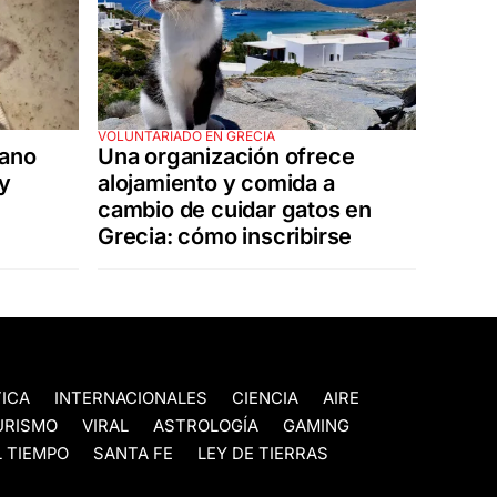
VOLUNTARIADO EN GRECIA
tano
Una organización ofrece
 y
alojamiento y comida a
cambio de cuidar gatos en
Grecia: cómo inscribirse
TICA
INTERNACIONALES
CIENCIA
AIRE
URISMO
VIRAL
ASTROLOGÍA
GAMING
 TIEMPO
SANTA FE
LEY DE TIERRAS