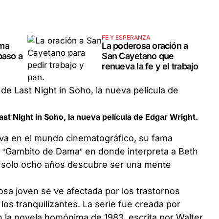
FE Y ESPERANZA
rma
La poderosa oración a
paso a
San Cayetano que
renueva la fe y el trabajo
Last Night in Soho, la nueva película de Edgar Wright.
va en el mundo cinematográfico, su fama
ie “Gambito de Dama” en donde interpreta a Beth
 solo ocho años descubre ser una mente
tosa joven se ve afectada por los trastornos
os tranquilizantes. La serie fue creada por
en la novela homónima de 1983, escrita por Walter