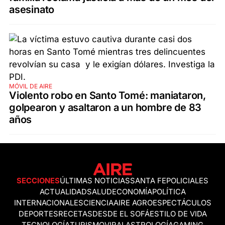
asesinato
MÓVIL DE AIRE
Violento robo en Santo Tomé: maniataron,
golpearon y asaltaron a un hombre de 83
años
SECCIONES
ÚLTIMAS NOTICIAS
SANTA FE
POLICIALES
ACTUALIDAD
SALUD
ECONOMÍA
POLÍTICA
INTERNACIONALES
CIENCIA
AIRE AGRO
ESPECTÁCULOS
DEPORTES
RECETAS
DESDE EL SOFÁ
ESTILO DE VIDA