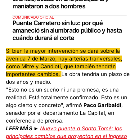
maniataron a dos hombres
COMUNICADO OFICIAL
Puente Carretero sin luz: por qué
amaneció sin alumbrado público y hasta
cuándo durará el corte
Si bien la mayor intervención se dará sobre la
avenida 7 de Marzo, hay arterias tranversales,
como Mitre y Candioti, que también tendrán
importantes cambios.
La obra tendría un plazo de
dos años y medio.
"Esto no es un sueño ni una promesa, es una
realidad. Está totalmente confirmado. Esto es un
algo cierto y concreto", afirmó
Paco Garibaldi
,
senador por el departamento La Capital, en
conferencia de prensa.
LEER MÁS ►
Nuevo puente a Santo Tomé: los
principales cambios que proyectan en el ingreso