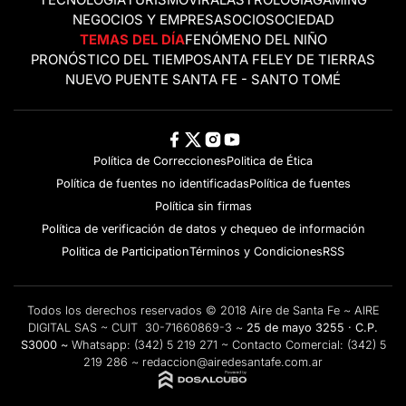
TECNOLOGÍA
TURISMO
VIRAL
ASTROLOGÍA
GAMING
NEGOCIOS Y EMPRESAS
OCIO
SOCIEDAD
TEMAS DEL DÍA
FENÓMENO DEL NIÑO
PRONÓSTICO DEL TIEMPO
SANTA FE
LEY DE TIERRAS
NUEVO PUENTE SANTA FE - SANTO TOMÉ
Política de Correcciones
Politica de Ética
Política de fuentes no identificadas
Política de fuentes
Política sin firmas
Política de verificación de datos y chequeo de información
Politica de Participation
Términos y Condiciones
RSS
Todos los derechos reservados © 2018 Aire de Santa Fe ~ AIRE
DIGITAL SAS ~ CUIT 30-71660869-3 ~
25 de mayo 3255 · C.P.
S3000 ~
Whatsapp:
(342) 5 219 271
~ Contacto Comercial:
(342) 5
219 286
~
redaccion@airedesantafe.com.ar