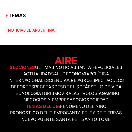
TEMAS
NOTICIAS DE ARGENTINA
SECCIONES
ÚLTIMAS NOTICIAS
SANTA FE
POLICIALES
ACTUALIDAD
SALUD
ECONOMÍA
POLÍTICA
INTERNACIONALES
CIENCIA
AIRE AGRO
ESPECTÁCULOS
DEPORTES
RECETAS
DESDE EL SOFÁ
ESTILO DE VIDA
TECNOLOGÍA
TURISMO
VIRAL
ASTROLOGÍA
GAMING
NEGOCIOS Y EMPRESAS
OCIO
SOCIEDAD
TEMAS DEL DÍA
FENÓMENO DEL NIÑO
PRONÓSTICO DEL TIEMPO
SANTA FE
LEY DE TIERRAS
NUEVO PUENTE SANTA FE - SANTO TOMÉ