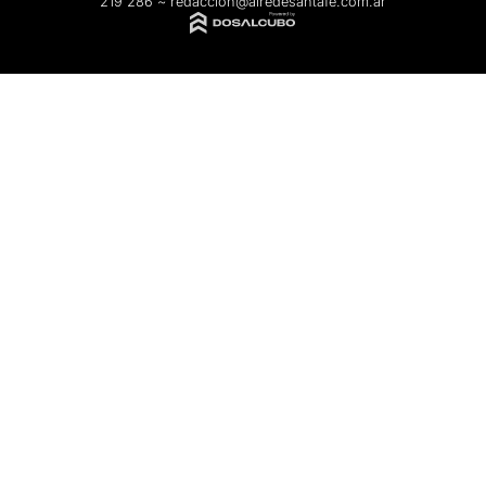
219 286
~
redaccion@airedesantafe.com.ar