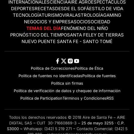
INTERNACIONALES
CIENCIA
AIRE AGRO
ESPECTÁCULOS
DEPORTES
RECETAS
DESDE EL SOFÁ
ESTILO DE VIDA
TECNOLOGÍA
TURISMO
VIRAL
ASTROLOGÍA
GAMING
NEGOCIOS Y EMPRESAS
OCIO
SOCIEDAD
TEMAS DEL DÍA
FENÓMENO DEL NIÑO
PRONÓSTICO DEL TIEMPO
SANTA FE
LEY DE TIERRAS
NUEVO PUENTE SANTA FE - SANTO TOMÉ
Política de Correcciones
Politica de Ética
Política de fuentes no identificadas
Política de fuentes
Política sin firmas
Política de verificación de datos y chequeo de información
Politica de Participation
Términos y Condiciones
RSS
Todos los derechos reservados © 2018 Aire de Santa Fe ~ AIRE
DIGITAL SAS ~ CUIT 30-71660869-3 ~
25 de mayo 3255 · C.P.
S3000 ~
Whatsapp:
(342) 5 219 271
~ Contacto Comercial:
(342) 5