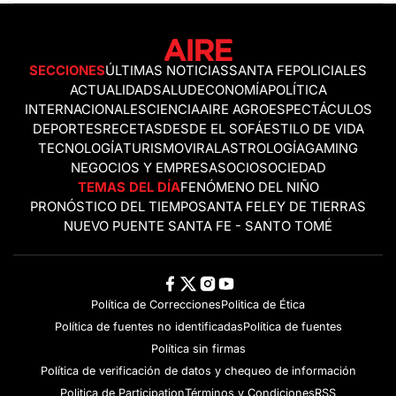
SECCIONES
ÚLTIMAS NOTICIAS
SANTA FE
POLICIALES
ACTUALIDAD
SALUD
ECONOMÍA
POLÍTICA
INTERNACIONALES
CIENCIA
AIRE AGRO
ESPECTÁCULOS
DEPORTES
RECETAS
DESDE EL SOFÁ
ESTILO DE VIDA
TECNOLOGÍA
TURISMO
VIRAL
ASTROLOGÍA
GAMING
NEGOCIOS Y EMPRESAS
OCIO
SOCIEDAD
TEMAS DEL DÍA
FENÓMENO DEL NIÑO
PRONÓSTICO DEL TIEMPO
SANTA FE
LEY DE TIERRAS
NUEVO PUENTE SANTA FE - SANTO TOMÉ
Política de Correcciones
Politica de Ética
Política de fuentes no identificadas
Política de fuentes
Política sin firmas
Política de verificación de datos y chequeo de información
Politica de Participation
Términos y Condiciones
RSS