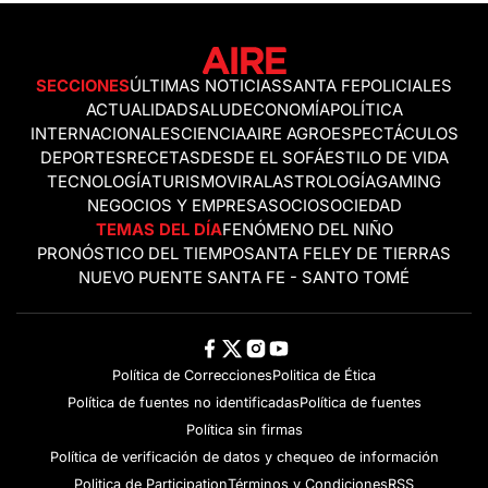
SECCIONES
ÚLTIMAS NOTICIAS
SANTA FE
POLICIALES
ACTUALIDAD
SALUD
ECONOMÍA
POLÍTICA
INTERNACIONALES
CIENCIA
AIRE AGRO
ESPECTÁCULOS
DEPORTES
RECETAS
DESDE EL SOFÁ
ESTILO DE VIDA
TECNOLOGÍA
TURISMO
VIRAL
ASTROLOGÍA
GAMING
NEGOCIOS Y EMPRESAS
OCIO
SOCIEDAD
TEMAS DEL DÍA
FENÓMENO DEL NIÑO
PRONÓSTICO DEL TIEMPO
SANTA FE
LEY DE TIERRAS
NUEVO PUENTE SANTA FE - SANTO TOMÉ
Política de Correcciones
Politica de Ética
Política de fuentes no identificadas
Política de fuentes
Política sin firmas
Política de verificación de datos y chequeo de información
Politica de Participation
Términos y Condiciones
RSS