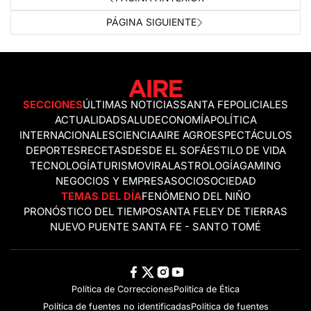
PÁGINA SIGUIENTE
SECCIONES
ÚLTIMAS NOTICIAS
SANTA FE
POLICIALES
ACTUALIDAD
SALUD
ECONOMÍA
POLÍTICA
INTERNACIONALES
CIENCIA
AIRE AGRO
ESPECTÁCULOS
DEPORTES
RECETAS
DESDE EL SOFÁ
ESTILO DE VIDA
TECNOLOGÍA
TURISMO
VIRAL
ASTROLOGÍA
GAMING
NEGOCIOS Y EMPRESAS
OCIO
SOCIEDAD
TEMAS DEL DÍA
FENÓMENO DEL NIÑO
PRONÓSTICO DEL TIEMPO
SANTA FE
LEY DE TIERRAS
NUEVO PUENTE SANTA FE - SANTO TOMÉ
Política de Correcciones
Politica de Ética
Política de fuentes no identificadas
Política de fuentes