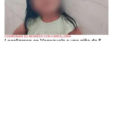
COORDINAN SU REGRESO CON CANCILLERÍA
Localizaron en Venezuela a una niña de 5
años que era buscada en Santa Fe y avanza
su restitución al país
SECCIONES
ÚLTIMAS NOTICIAS
SANTA FE
POLICIALES
ACTUALIDAD
SALUD
ECONOMÍA
POLÍTICA
INTERNACIONALES
CIENCIA
AIRE AGRO
ESPECTÁCULOS
DEPORTES
RECETAS
DESDE EL SOFÁ
ESTILO DE VIDA
TECNOLOGÍA
TURISMO
VIRAL
ASTROLOGÍA
GAMING
NEGOCIOS Y EMPRESAS
OCIO
SOCIEDAD