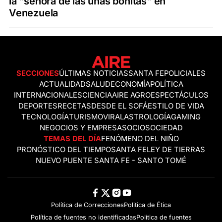
la "señora de las uñas bonitas" en
Venezuela
SECCIONES
ÚLTIMAS NOTICIAS
SANTA FE
POLICIALES
ACTUALIDAD
SALUD
ECONOMÍA
POLÍTICA
INTERNACIONALES
CIENCIA
AIRE AGRO
ESPECTÁCULOS
DEPORTES
RECETAS
DESDE EL SOFÁ
ESTILO DE VIDA
TECNOLOGÍA
TURISMO
VIRAL
ASTROLOGÍA
GAMING
NEGOCIOS Y EMPRESAS
OCIO
SOCIEDAD
TEMAS DEL DÍA
FENÓMENO DEL NIÑO
PRONÓSTICO DEL TIEMPO
SANTA FE
LEY DE TIERRAS
NUEVO PUENTE SANTA FE - SANTO TOMÉ
Política de Correcciones
Politica de Ética
Política de fuentes no identificadas
Política de fuentes