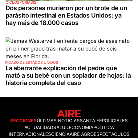
CICLOSPORIASIS
Dos personas murieron por un brote de un
parásito intestinal en Estados Unidos: ya
hay más de 18.000 casos
CASO DE ESTADOS UNIDOS
La aberrante explicación del padre que
mató a su bebé con un soplador de hojas: la
historia completa del caso
SECCIONES
ÚLTIMAS NOTICIAS
SANTA FE
POLICIALES
ACTUALIDAD
SALUD
ECONOMÍA
POLÍTICA
INTERNACIONALES
CIENCIA
AIRE AGRO
ESPECTÁCULOS