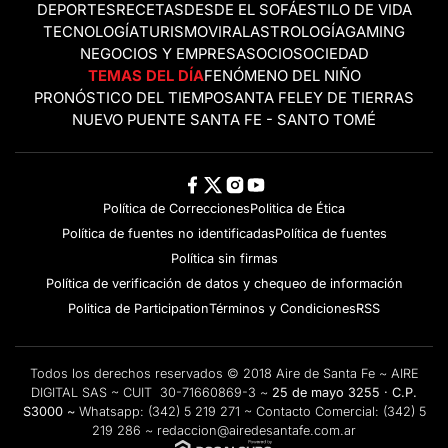
DEPORTES
RECETAS
DESDE EL SOFÁ
ESTILO DE VIDA
TECNOLOGÍA
TURISMO
VIRAL
ASTROLOGÍA
GAMING
NEGOCIOS Y EMPRESAS
OCIO
SOCIEDAD
TEMAS DEL DÍA
FENÓMENO DEL NIÑO
PRONÓSTICO DEL TIEMPO
SANTA FE
LEY DE TIERRAS
NUEVO PUENTE SANTA FE - SANTO TOMÉ
Política de Correcciones
Politica de Ética
Política de fuentes no identificadas
Política de fuentes
Política sin firmas
Política de verificación de datos y chequeo de información
Politica de Participation
Términos y Condiciones
RSS
Todos los derechos reservados © 2018 Aire de Santa Fe ~ AIRE
DIGITAL SAS ~ CUIT 30-71660869-3 ~
25 de mayo 3255 · C.P.
S3000 ~
Whatsapp:
(342) 5 219 271
~ Contacto Comercial:
(342) 5
219 286
~
redaccion@airedesantafe.com.ar