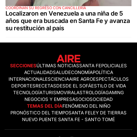
COORDINAN SU REGRESO CON CANCILLERÍA
Localizaron en Venezuela a una niña de 5
años que era buscada en Santa Fe y avanza
su restitución al país
SECCIONES
ÚLTIMAS NOTICIAS
SANTA FE
POLICIALES
ACTUALIDAD
SALUD
ECONOMÍA
POLÍTICA
INTERNACIONALES
CIENCIA
AIRE AGRO
ESPECTÁCULOS
DEPORTES
RECETAS
DESDE EL SOFÁ
ESTILO DE VIDA
TECNOLOGÍA
TURISMO
VIRAL
ASTROLOGÍA
GAMING
NEGOCIOS Y EMPRESAS
OCIO
SOCIEDAD
TEMAS DEL DÍA
FENÓMENO DEL NIÑO
PRONÓSTICO DEL TIEMPO
SANTA FE
LEY DE TIERRAS
NUEVO PUENTE SANTA FE - SANTO TOMÉ