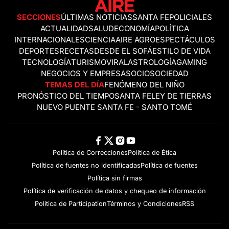
SECCIONES
ÚLTIMAS NOTICIAS
SANTA FE
POLICIALES
ACTUALIDAD
SALUD
ECONOMÍA
POLÍTICA
INTERNACIONALES
CIENCIA
AIRE AGRO
ESPECTÁCULOS
DEPORTES
RECETAS
DESDE EL SOFÁ
ESTILO DE VIDA
TECNOLOGÍA
TURISMO
VIRAL
ASTROLOGÍA
GAMING
NEGOCIOS Y EMPRESAS
OCIO
SOCIEDAD
TEMAS DEL DÍA
FENÓMENO DEL NIÑO
PRONÓSTICO DEL TIEMPO
SANTA FE
LEY DE TIERRAS
NUEVO PUENTE SANTA FE - SANTO TOMÉ
Política de Correcciones
Politica de Ética
Política de fuentes no identificadas
Política de fuentes
Política sin firmas
Política de verificación de datos y chequeo de información
Politica de Participation
Términos y Condiciones
RSS