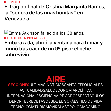
EL VIDEO
El trágico final de Cristina Margarita Ramos,
la "señora de las uñas bonitas" en
Venezuela
TRAGEDIA EN INGLATERRA
Embarazada, abrió la ventana para fumar y
murió tras caer de un 9º piso: el bebé
sobrevivió
SECCIONES
ÚLTIMAS NOTICIAS
SANTA FE
POLICIALES
ACTUALIDAD
SALUD
ECONOMÍA
POLÍTICA
INTERNACIONALES
CIENCIA
AIRE AGRO
ESPECTÁCULOS
DEPORTES
RECETAS
DESDE EL SOFÁ
ESTILO DE VIDA
TECNOLOGÍA
TURISMO
VIRAL
ASTROLOGÍA
GAMING