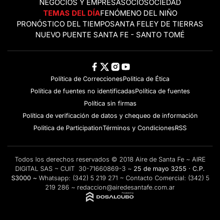
NEGOCIOS Y EMPRESAS
OCIO
SOCIEDAD
TEMAS DEL DÍA
FENÓMENO DEL NIÑO
PRONÓSTICO DEL TIEMPO
SANTA FE
LEY DE TIERRAS
NUEVO PUENTE SANTA FE - SANTO TOMÉ
Política de Correcciones
Politica de Ética
Política de fuentes no identificadas
Política de fuentes
Política sin firmas
Política de verificación de datos y chequeo de información
Politica de Participation
Términos y Condiciones
RSS
Todos los derechos reservados © 2018 Aire de Santa Fe ~ AIRE
DIGITAL SAS ~ CUIT 30-71660869-3 ~
25 de mayo 3255 · C.P.
S3000 ~
Whatsapp:
(342) 5 219 271
~ Contacto Comercial:
(342) 5
219 286
~
redaccion@airedesantafe.com.ar