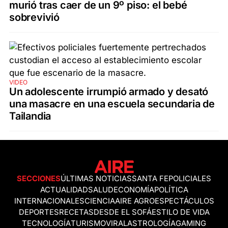
murió tras caer de un 9º piso: el bebé
sobrevivió
VIDEO
Un adolescente irrumpió armado y desató
una masacre en una escuela secundaria de
Tailandia
SECCIONES
ÚLTIMAS NOTICIAS
SANTA FE
POLICIALES
ACTUALIDAD
SALUD
ECONOMÍA
POLÍTICA
INTERNACIONALES
CIENCIA
AIRE AGRO
ESPECTÁCULOS
DEPORTES
RECETAS
DESDE EL SOFÁ
ESTILO DE VIDA
TECNOLOGÍA
TURISMO
VIRAL
ASTROLOGÍA
GAMING