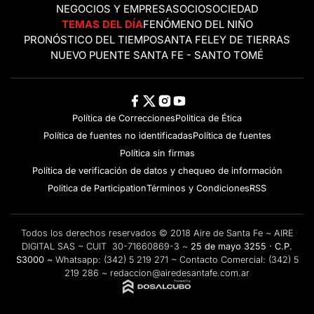
NEGOCIOS Y EMPRESAS
OCIO
SOCIEDAD
TEMAS DEL DÍA
FENÓMENO DEL NIÑO
PRONÓSTICO DEL TIEMPO
SANTA FE
LEY DE TIERRAS
NUEVO PUENTE SANTA FE - SANTO TOMÉ
Política de Correcciones
Politica de Ética
Política de fuentes no identificadas
Política de fuentes
Política sin firmas
Política de verificación de datos y chequeo de información
Politica de Participation
Términos y Condiciones
RSS
Todos los derechos reservados © 2018 Aire de Santa Fe ~ AIRE
DIGITAL SAS ~ CUIT 30-71660869-3 ~
25 de mayo 3255 · C.P.
S3000 ~
Whatsapp:
(342) 5 219 271
~ Contacto Comercial:
(342) 5
219 286
~
redaccion@airedesantafe.com.ar