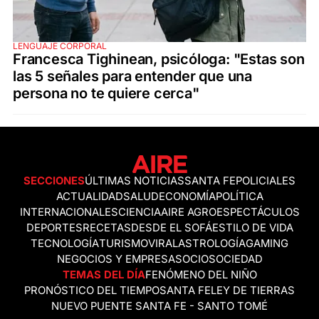
LENGUAJE CORPORAL
Francesca Tighinean, psicóloga: "Estas son
las 5 señales para entender que una
persona no te quiere cerca"
SECCIONES
ÚLTIMAS NOTICIAS
SANTA FE
POLICIALES
ACTUALIDAD
SALUD
ECONOMÍA
POLÍTICA
INTERNACIONALES
CIENCIA
AIRE AGRO
ESPECTÁCULOS
DEPORTES
RECETAS
DESDE EL SOFÁ
ESTILO DE VIDA
TECNOLOGÍA
TURISMO
VIRAL
ASTROLOGÍA
GAMING
NEGOCIOS Y EMPRESAS
OCIO
SOCIEDAD
TEMAS DEL DÍA
FENÓMENO DEL NIÑO
PRONÓSTICO DEL TIEMPO
SANTA FE
LEY DE TIERRAS
NUEVO PUENTE SANTA FE - SANTO TOMÉ