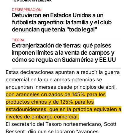
TE PODRÍA INTERESAR
DESESPERACIÓN
Detuvieron en Estados Unidos a un
futbolista argentino: la familia y el club
denuncian que tenía "todo legal"
TIERRA
Extranjerización de tierras: qué países
imponen límites a la venta de campos y
cómo se regula en Sudamérica y EE.UU
Estas declaraciones apuntan a reducir la guerra
comercial en la que ambas potencias se
encuentran inmersas desde principios de abril,
con aranceles cruzados de 145% para los
productos chinos y de 125% para los
estadounidenses, que en la práctica equivalen a
niveles de embargo comercial.
El secretario del Tesoro norteamericano, Scott
Bessent, dijo que se lograron “avances