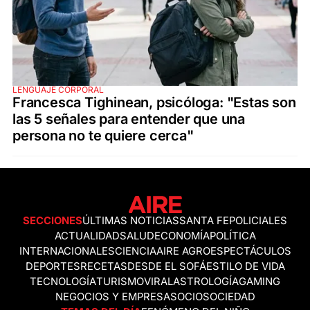
LENGUAJE CORPORAL
Francesca Tighinean, psicóloga: "Estas son
las 5 señales para entender que una
persona no te quiere cerca"
SECCIONES
ÚLTIMAS NOTICIAS
SANTA FE
POLICIALES
ACTUALIDAD
SALUD
ECONOMÍA
POLÍTICA
INTERNACIONALES
CIENCIA
AIRE AGRO
ESPECTÁCULOS
DEPORTES
RECETAS
DESDE EL SOFÁ
ESTILO DE VIDA
TECNOLOGÍA
TURISMO
VIRAL
ASTROLOGÍA
GAMING
NEGOCIOS Y EMPRESAS
OCIO
SOCIEDAD