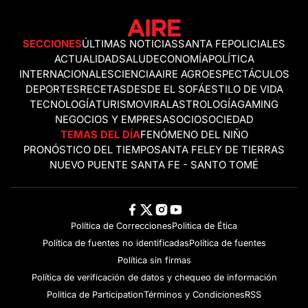
SECCIONES
ÚLTIMAS NOTICIAS
SANTA FE
POLICIALES
ACTUALIDAD
SALUD
ECONOMÍA
POLÍTICA
INTERNACIONALES
CIENCIA
AIRE AGRO
ESPECTÁCULOS
DEPORTES
RECETAS
DESDE EL SOFÁ
ESTILO DE VIDA
TECNOLOGÍA
TURISMO
VIRAL
ASTROLOGÍA
GAMING
NEGOCIOS Y EMPRESAS
OCIO
SOCIEDAD
TEMAS DEL DÍA
FENÓMENO DEL NIÑO
PRONÓSTICO DEL TIEMPO
SANTA FE
LEY DE TIERRAS
NUEVO PUENTE SANTA FE - SANTO TOMÉ
Política de Correcciones
Politica de Ética
Política de fuentes no identificadas
Política de fuentes
Política sin firmas
Política de verificación de datos y chequeo de información
Politica de Participation
Términos y Condiciones
RSS