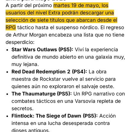
A partir del próximo
martes 19 de mayo, los
usuarios del nivel Extra podrán descargar una
selección de siete títulos que abarcan desde el
RPG
táctico hasta el suspenso nórdico. El regreso
de Arthur Morgan encabeza una lista que no tiene
desperdicio:
Star Wars Outlaws (PS5):
Viví la experiencia
definitiva de mundo abierto en una galaxia muy,
muy lejana.
Red Dead Redemption
2
(PS4):
La obra
maestra de Rockstar vuelve al servicio para
quienes aún no exploraron el salvaje oeste.
The Thaumaturge (PS5):
Un RPG narrativo con
combates tácticos en una Varsovia repleta de
secretos.
Flintlock: The Siege of Dawn
(PS5):
Acción
intensa en una lucha desesperada contra
dioses antiguos.