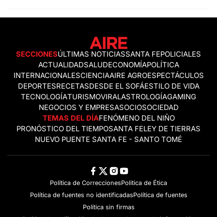
SECCIONES
ÚLTIMAS NOTICIAS
SANTA FE
POLICIALES
ACTUALIDAD
SALUD
ECONOMÍA
POLÍTICA
INTERNACIONALES
CIENCIA
AIRE AGRO
ESPECTÁCULOS
DEPORTES
RECETAS
DESDE EL SOFÁ
ESTILO DE VIDA
TECNOLOGÍA
TURISMO
VIRAL
ASTROLOGÍA
GAMING
NEGOCIOS Y EMPRESAS
OCIO
SOCIEDAD
TEMAS DEL DÍA
FENÓMENO DEL NIÑO
PRONÓSTICO DEL TIEMPO
SANTA FE
LEY DE TIERRAS
NUEVO PUENTE SANTA FE - SANTO TOMÉ
Política de Correcciones
Politica de Ética
Política de fuentes no identificadas
Política de fuentes
Política sin firmas