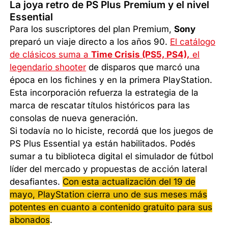
La joya retro de PS Plus Premium y el nivel
Essential
Para los suscriptores del plan Premium,
Sony
preparó un viaje directo a los años 90.
El catálogo
de clásicos suma a
Time Crisis (PS5, PS4),
el
legendario shooter
de disparos que marcó una
época en los fichines y en la primera PlayStation.
Esta incorporación refuerza la estrategia de la
marca de rescatar títulos históricos para las
consolas de nueva generación.
Si todavía no lo hiciste, recordá que los juegos de
PS Plus Essential ya están habilitados. Podés
sumar a tu biblioteca digital el simulador de fútbol
líder del mercado y propuestas de acción lateral
desafiantes.
Con esta actualización del 19 de
mayo, PlayStation cierra uno de sus meses más
potentes en cuanto a contenido gratuito para sus
abonados
.