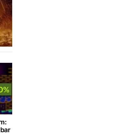
am:
obar