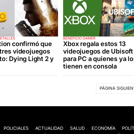
ETALLES
BENEFICIO GAMER
tion confirmó que
Xbox regala estos 13
tres videojuegos
videojuegos de Ubisoft
o: Dying Light 2 y
para PC a quienes ya lo
tienen en consola
PÁGINA SIGUIEN
POLICIALES
ACTUALIDAD
SALUD
ECONOMÍA
POLÍ