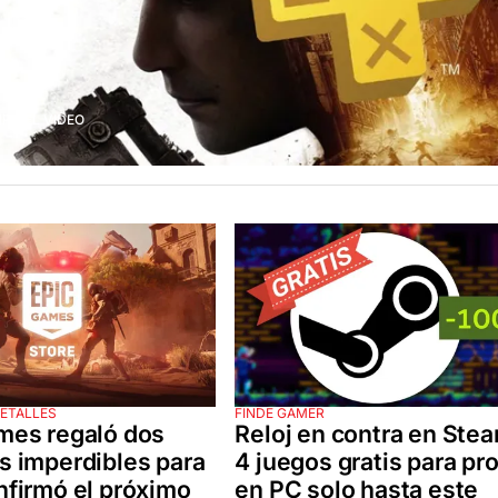
IRÁ EL VIDEO
ETALLES
FINDE GAMER
mes regaló dos
Reloj en contra en Ste
s imperdibles para
4 juegos gratis para pr
nfirmó el próximo
en PC solo hasta este