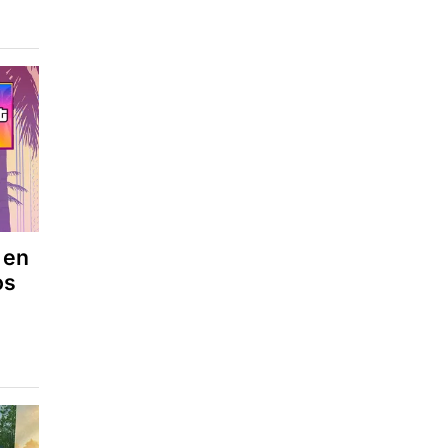
 en
os